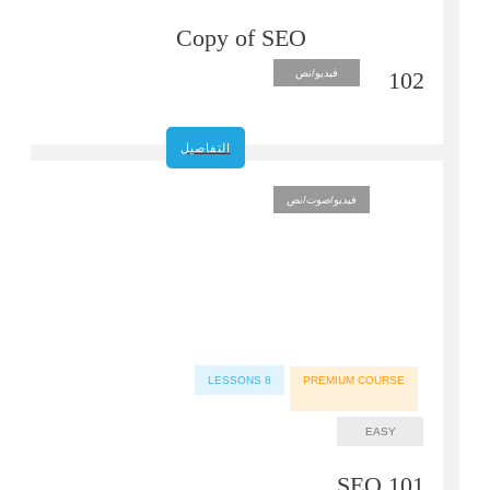
Copy of SEO
102
فيديو/نص
التفاصيل
فيديو/صوت/نص
LESSONS
8
PREMIUM COURSE
EASY
SEO 101